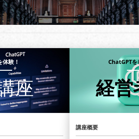
Tを体験！
ChatGP
講座
経営
講座概要